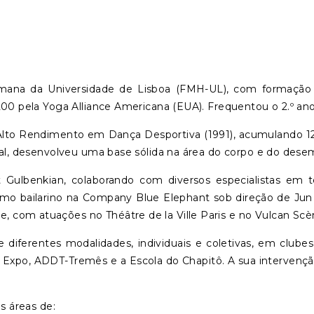
ana da Universidade de Lisboa (FMH-UL), com formação in
00 pela Yoga Alliance Americana (EUA). Frequentou o 2.º a
lto Rendimento em Dança Desportiva (1991), acumulando 12 a
al, desenvolveu uma base sólida na área do corpo e do desem
et Gulbenkian, colaborando com diversos especialistas em 
l como bailarino na Company Blue Elephant sob direção de J
om atuações no Théâtre de la Ville Paris e no Vulcan Scène
 diferentes modalidades, individuais e coletivas, em clube
 Expo, ADDT-Tremês e a Escola do Chapitô. A sua intervençã
s áreas de: